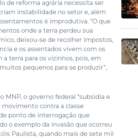
 de reforma agrária necessita ser
 criam instabilidade no setor e, além
 assentamentos é improdutiva. “O que
entos onde a terra perdeu sua
ico, deixou-se de recolher impostos,
ência e os assentados vivem com os
a terra para os vizinhos, pois, em
i muitos pequenos para se produzir”,
 MNP, o governo federal “subsidia e
r movimento contra a classe
nde ponto de interrogação que
ndo o exemplo da invasão que ocorreu
is Paulista, quando mais de sete mil