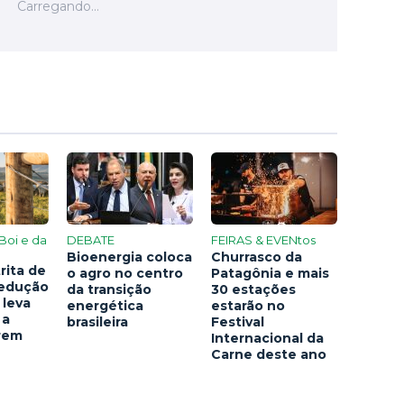
Boi e da
DEBATE
FEIRAS & EVENtos
Bioenergia coloca
Churrasco da
rita de
o agro no centro
Patagônia e mais
redução
da transição
30 estações
 leva
energética
estarão no
 a
brasileira
Festival
arem
Internacional da
Carne deste ano