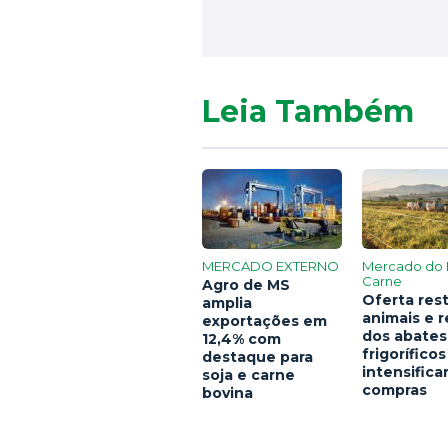
Leia Também
MERCADO EXTERNO
Mercado do 
Carne
Agro de MS
Oferta rest
amplia
animais e 
exportações em
dos abates
12,4% com
frigoríficos
destaque para
intensific
soja e carne
compras
bovina