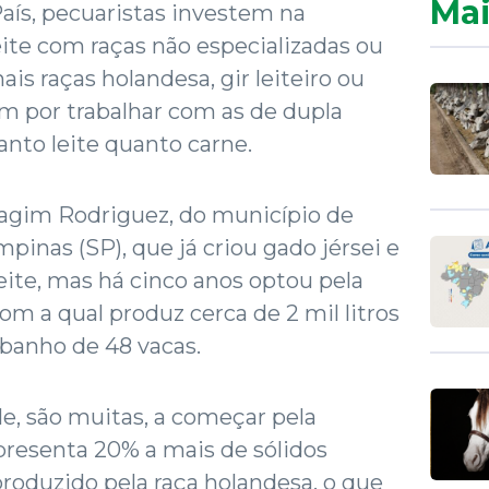
Mai
aís, pecuaristas investem na
ite com raças não especializadas ou
ais raças holandesa, gir leiteiro ou
am por trabalhar com as de dupla
nto leite quanto carne.
Magim Rodriguez, do município de
pinas (SP), que já criou gado jérsei e
leite, mas há cinco anos optou pela
om a qual produz cerca de 2 mil litros
ebanho de 48 vacas.
e, são muitas, a começar pela
apresenta 20% a mais de sólidos
produzido pela raça holandesa, o que