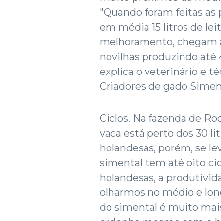
"Quando foram feitas as 
em média 15 litros de leit
melhoramento, chegam à
novilhas produzindo até 45
explica o veterinário e t
Criadores de gado Siment
Ciclos. Na fazenda de Ro
vaca está perto dos 30 l
holandesas, porém, se l
simental tem até oito cic
holandesas, a produtivid
olharmos no médio e long
do simental é muito mais 