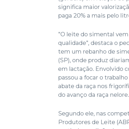
significa maior valorizaçã
paga 20% a mais pelo litr
"O leite do simental ve
qualidade", destaca o pe
tem um rebanho de simen
(SP), onde produz diariam
em lactação. Envolvido co
passou a focar o trabalho
abate da raça nos frigor
do avanço da raça nelore.
Segundo ele, nas competi
Produtores de Leite (ABP