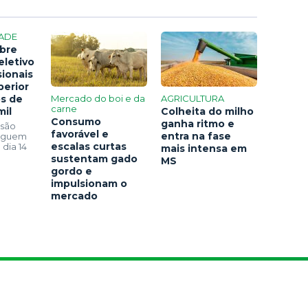
ADE
bre
eletivo
sionais
perior
os de
Mercado do boi e da
AGRICULTURA
carne
mil
Colheita do milho
Consumo
ganha ritmo e
 são
favorável e
entra na fase
seguem
escalas curtas
 dia 14
mais intensa em
sustentam gado
MS
gordo e
impulsionam o
mercado