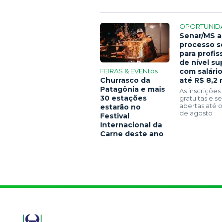
OPORTUNID
Senar/MS a
processo s
para profis
de nível su
FEIRAS & EVENtos
com salári
Churrasco da
até R$ 8,2 
Patagônia e mais
As inscrições
30 estações
gratuitas e 
abertas até o
estarão no
de agosto
Festival
Internacional da
Carne deste ano