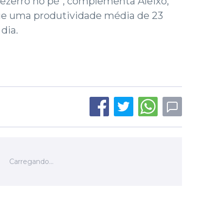
zerro no pé", complementa Aleixo,
e uma produtividade média de 23
 dia.