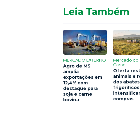
Leia Também
MERCADO EXTERNO
Mercado do 
Carne
Agro de MS
Oferta rest
amplia
animais e 
exportações em
dos abates
12,4% com
frigoríficos
destaque para
intensific
soja e carne
compras
bovina