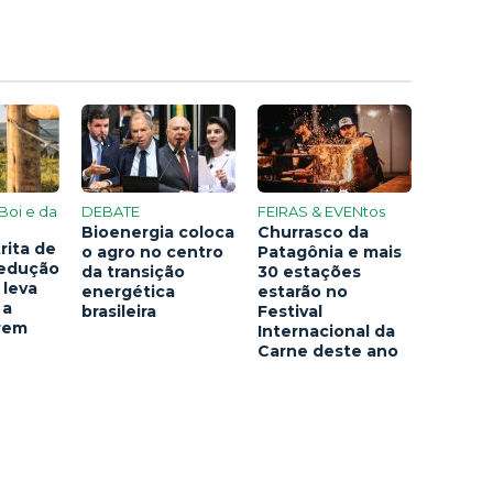
Boi e da
DEBATE
FEIRAS & EVENtos
Bioenergia coloca
Churrasco da
rita de
o agro no centro
Patagônia e mais
redução
da transição
30 estações
 leva
energética
estarão no
 a
brasileira
Festival
arem
Internacional da
Carne deste ano