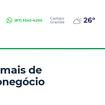
26º
Campo
(67) 3345-4200
Grande
imais de
onegócio