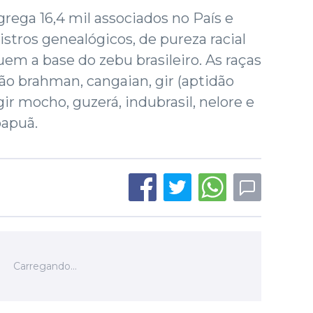
ega 16,4 mil associados no País e
istros genealógicos, de pureza racial
uem a base do zebu brasileiro. As raças
são brahman, cangaian, gir (aptidão
 gir mocho, guzerá, indubrasil, nelore e
bapuã.