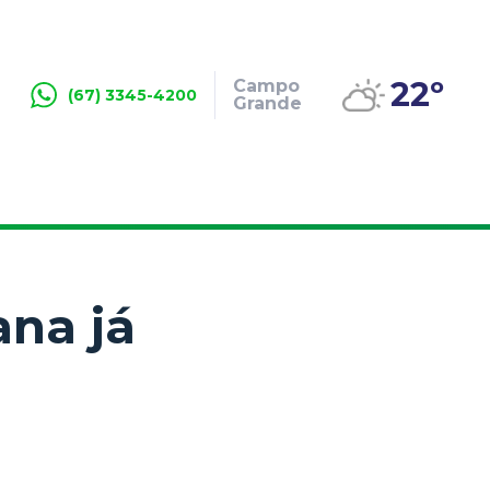
22º
Campo
(67) 3345-4200
Grande
na já