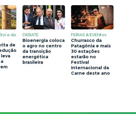
Boi e da
DEBATE
FEIRAS & EVENtos
Bioenergia coloca
Churrasco da
rita de
o agro no centro
Patagônia e mais
redução
da transição
30 estações
 leva
energética
estarão no
 a
brasileira
Festival
arem
Internacional da
Carne deste ano