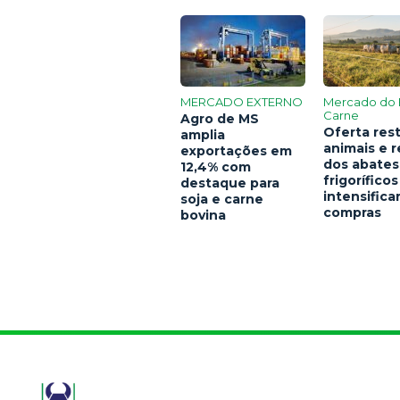
MERCADO EXTERNO
Mercado do 
Carne
Agro de MS
Oferta rest
amplia
animais e 
exportações em
dos abates
12,4% com
frigoríficos
destaque para
intensific
soja e carne
compras
bovina