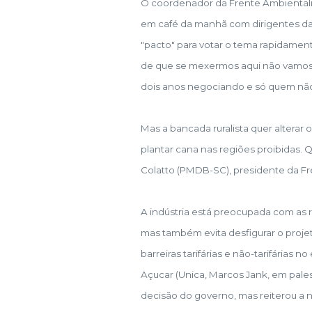
O coordenador da Frente Ambientali
em café da manhã com dirigentes da
"pacto" para votar o tema rapidament
de que se mexermos aqui não vamos t
dois anos negociando e só quem não 
Mas a bancada ruralista quer alterar
plantar cana nas regiões proibidas. Q
Colatto (PMDB-SC), presidente da Fr
A indústria está preocupada com as re
mas também evita desfigurar o projet
barreiras tarifárias e não-tarifárias 
Açucar (Unica, Marcos Jank, em pale
decisão do governo, mas reiterou a n