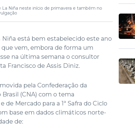
e La Niña neste início de primavera e também no
vulgação
 Niña está bem estabelecido este ano
o que vem, embora de forma um
sse na última semana o consultor
a Francisco de Assis Diniz.
romovida pela Confederação da
o Brasil (CNA) com o tema
e de Mercado para a 1ª Safra do Ciclo
com base em dados climáticos norte-
dade de: