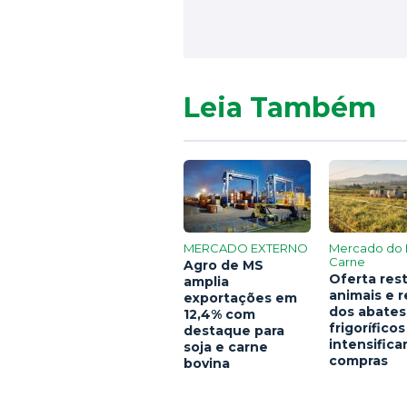
Leia Também
MERCADO EXTERNO
Mercado do 
Carne
Agro de MS
Oferta rest
amplia
animais e 
exportações em
dos abates
12,4% com
frigoríficos
destaque para
intensific
soja e carne
compras
bovina