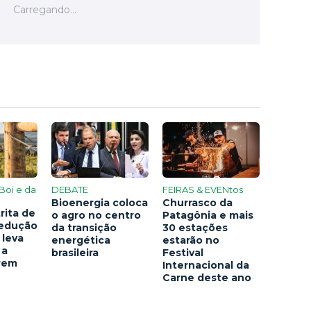
Boi e da
DEBATE
FEIRAS & EVENtos
Bioenergia coloca
Churrasco da
rita de
o agro no centro
Patagônia e mais
redução
da transição
30 estações
 leva
energética
estarão no
 a
brasileira
Festival
arem
Internacional da
Carne deste ano