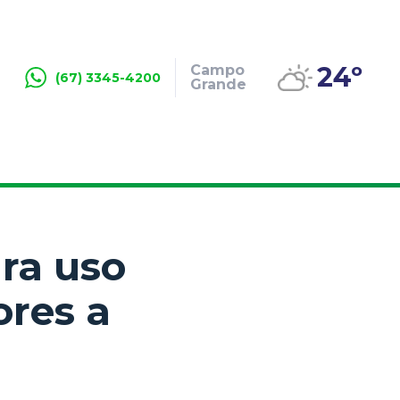
24º
Campo
(67) 3345-4200
Grande
ra uso
ores a