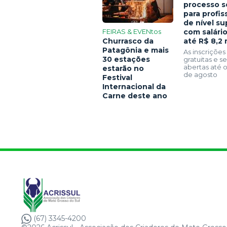
processo s
para profis
de nível su
FEIRAS & EVENtos
com salári
Churrasco da
até R$ 8,2 
Patagônia e mais
As inscrições
30 estações
gratuitas e 
abertas até o
estarão no
de agosto
Festival
Internacional da
Carne deste ano
(67) 3345-4200