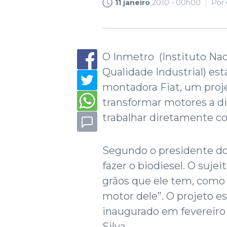
11 janeiro
2010 - 00h00
Por
O Inmetro (Instituto Nac
Qualidade Industrial) es
montadora Fiat, um proj
transformar motores a 
trabalhar diretamente c
Segundo o presidente do 
fazer o biodiesel. O suje
grãos que ele tem, como a 
motor dele”. O projeto e
inaugurado em fevereiro 
Silva.