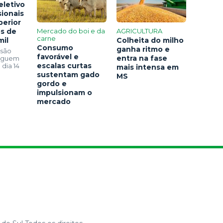
eletivo
sionais
perior
os de
Mercado do boi e da
AGRICULTURA
carne
mil
Colheita do milho
Consumo
ganha ritmo e
 são
favorável e
entra na fase
seguem
escalas curtas
 dia 14
mais intensa em
sustentam gado
MS
gordo e
impulsionam o
mercado