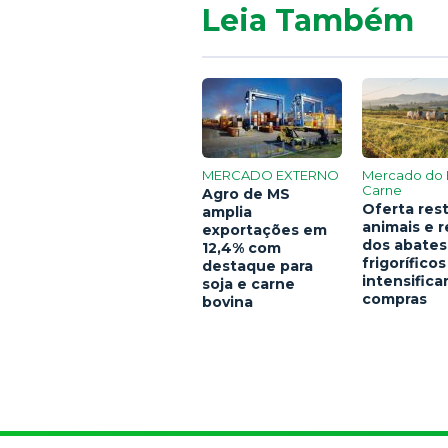
Leia Também
MERCADO EXTERNO
Mercado do 
Carne
Agro de MS
Oferta rest
amplia
animais e 
exportações em
dos abates
12,4% com
frigoríficos
destaque para
intensific
soja e carne
compras
bovina