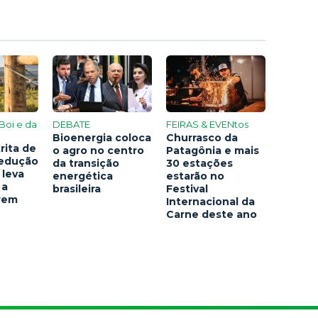
Boi e da
DEBATE
FEIRAS & EVENtos
Bioenergia coloca
Churrasco da
rita de
o agro no centro
Patagônia e mais
redução
da transição
30 estações
 leva
energética
estarão no
 a
brasileira
Festival
arem
Internacional da
Carne deste ano