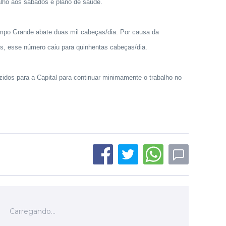
balho aos sábados e plano de saúde.
ampo Grande abate duas mil cabeças/dia. Por causa da
ios, esse número caiu para quinhentas cabeças/dia.
zidos para a Capital para continuar minimamente o trabalho no