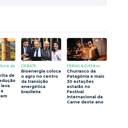
Boi e da
DEBATE
FEIRAS & EVENtos
Bioenergia coloca
Churrasco da
rita de
o agro no centro
Patagônia e mais
redução
da transição
30 estações
 leva
energética
estarão no
 a
brasileira
Festival
arem
Internacional da
Carne deste ano