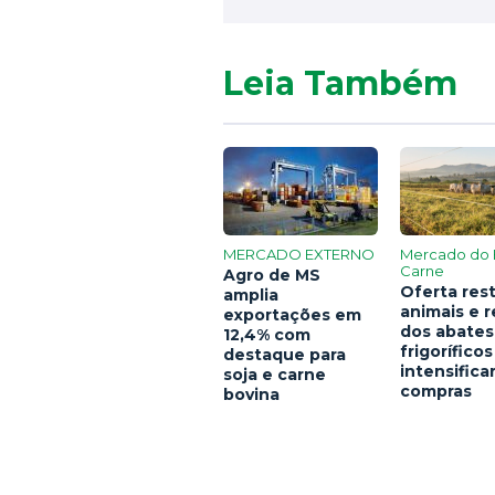
Leia Também
MERCADO EXTERNO
Mercado do 
Carne
Agro de MS
Oferta rest
amplia
animais e 
exportações em
dos abates
12,4% com
frigoríficos
destaque para
intensific
soja e carne
compras
bovina