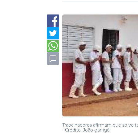
Trabalhadores afirmam que só volt
-
Crédito: João garrigó