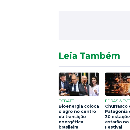
Leia Também
DEBATE
FEIRAS & EV
Bioenergia coloca
Churrasco 
o agro no centro
Patagônia 
da transição
30 estaçõe
energética
estarão no
brasileira
Festival