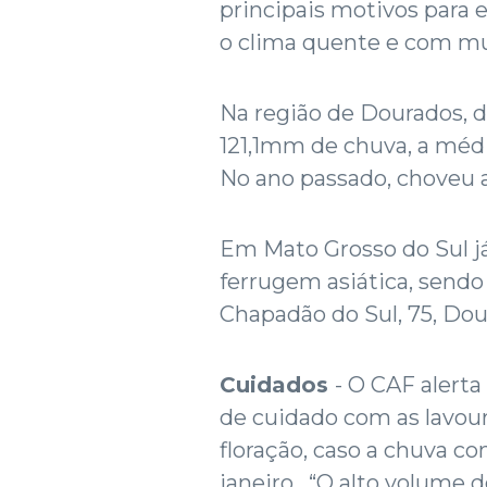
principais motivos para 
o clima quente e com mu
Na região de Dourados, de
121,1mm de chuva, a méd
No ano passado, choveu
Em Mato Grosso do Sul já
ferrugem asiática, sendo
Chapadão do Sul, 75, Do
Cuidados
- O CAF alert
de cuidado com as lavour
floração, caso a chuva c
janeiro. “O alto volume d