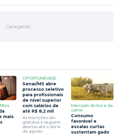
OPORTUNIDADE
Senar/MS abre
processo seletivo
para profissionais
de nível superior
ENtos
com salários de
Mercado do boi e da
carne
da
até R$ 8,2 mil
Consumo
e mais
As inscrições são
favorável e
s
gratuitas e seguem
escalas curtas
abertas até o dia 14
de agosto
sustentam gado