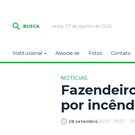
sexta, 07 de agosto de 2026
BUSCA
Institucional
Associe-se
Fotos
Contato
NOTÍCIAS
Fazendeiro
por incênd
28 setembro
2010 - 11h27
P