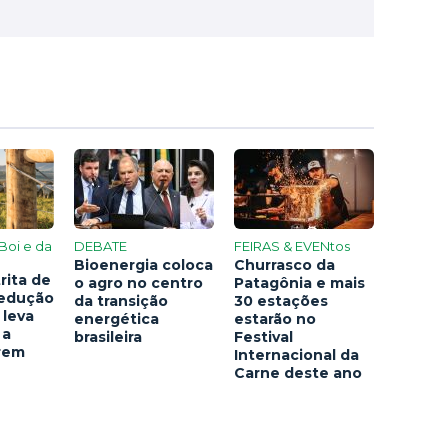
Boi e da
DEBATE
FEIRAS & EVENtos
Bioenergia coloca
Churrasco da
rita de
o agro no centro
Patagônia e mais
redução
da transição
30 estações
 leva
energética
estarão no
 a
brasileira
Festival
arem
Internacional da
Carne deste ano