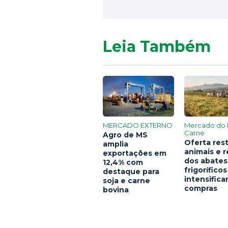
Leia Também
MERCADO EXTERNO
Mercado do 
Carne
Agro de MS
Oferta rest
amplia
animais e 
exportações em
dos abates
12,4% com
frigoríficos
destaque para
intensific
soja e carne
compras
bovina