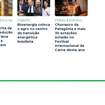
Boi e da
DEBATE
FEIRAS & EVENtos
Bioenergia coloca
Churrasco da
rita de
o agro no centro
Patagônia e mais
redução
da transição
30 estações
 leva
energética
estarão no
 a
brasileira
Festival
arem
Internacional da
Carne deste ano