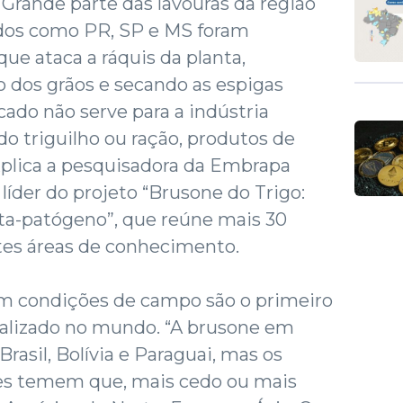
 Grande parte das lavouras da região
tados como PR, SP e MS foram
ue ataca a ráquis da planta,
dos grãos e secando as espigas
cado não serve para a indústria
do triguilho ou ração, produtos de
explica a pesquisadora da Embrapa
é líder do projeto “Brusone do Trigo:
nta-patógeno”, que reúne mais 30
tes áreas de conhecimento.
em condições de campo são o primeiro
alizado no mundo. “A brusone em
 Brasil, Bolívia e Paraguai, mas os
es temem que, mais cedo ou mais