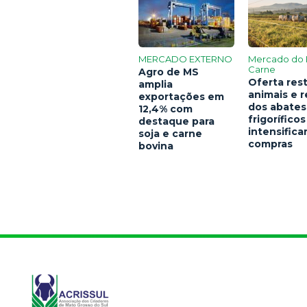
MERCADO EXTERNO
Mercado do 
Carne
Agro de MS
Oferta rest
amplia
animais e 
exportações em
dos abates
12,4% com
frigoríficos
destaque para
intensific
soja e carne
compras
bovina