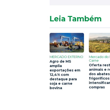
Leia Também
MERCADO EXTERNO
Mercado do 
Carne
Agro de MS
Oferta rest
amplia
animais e 
exportações em
dos abates
12,4% com
frigoríficos
destaque para
intensific
soja e carne
compras
bovina