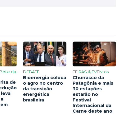
Boi e da
DEBATE
FEIRAS & EVENtos
Bioenergia coloca
Churrasco da
rita de
o agro no centro
Patagônia e mais
redução
da transição
30 estações
 leva
energética
estarão no
 a
brasileira
Festival
arem
Internacional da
Carne deste ano