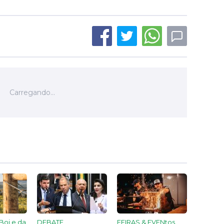
Boi e da
DEBATE
FEIRAS & EVENtos