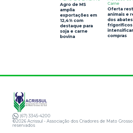
Carne
Agro de MS
Oferta rest
amplia
animais e 
exportações em
dos abates
12,4% com
frigoríficos
destaque para
intensific
soja e carne
compras
bovina
(67) 3345-4200
©2026 Acrissul - Associação dos Criadores de Mato Grosso 
reservados