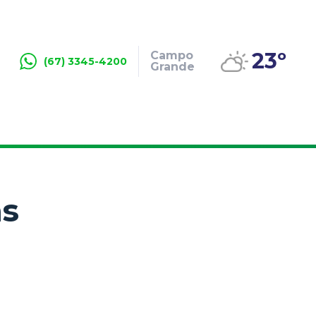
23º
Campo
(67) 3345-4200
Grande
as