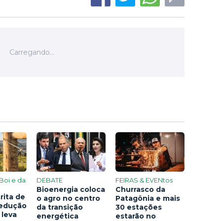
Boi e da
DEBATE
FEIRAS & EVENtos
Bioenergia coloca
Churrasco da
rita de
o agro no centro
Patagônia e mais
redução
da transição
30 estações
 leva
energética
estarão no