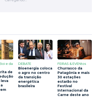
Boi e da
DEBATE
FEIRAS & EVENtos
Bioenergia coloca
Churrasco da
rita de
o agro no centro
Patagônia e mais
redução
da transição
30 estações
 leva
energética
estarão no
 a
brasileira
Festival
arem
Internacional da
Carne deste ano