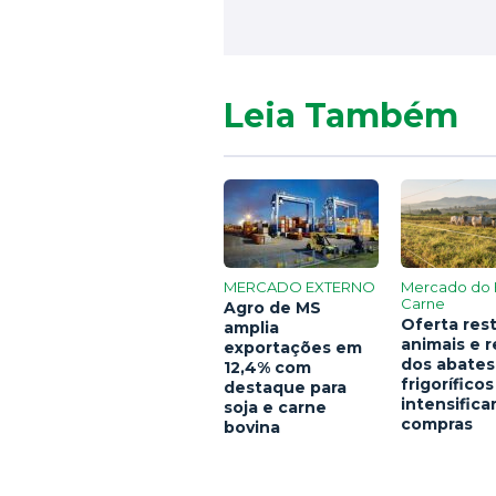
Leia Também
MERCADO EXTERNO
Mercado do 
Carne
Agro de MS
Oferta rest
amplia
animais e 
exportações em
dos abates
12,4% com
frigoríficos
destaque para
intensific
soja e carne
compras
bovina