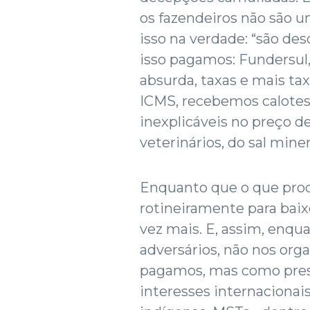
os fazendeiros não são un
isso na verdade: “são d
isso pagamos: Fundersul,
absurda, taxas e mais ta
ICMS, recebemos calotes 
inexplicáveis no preço d
veterinários, do sal mine
Enquanto que o que pro
rotineiramente para baixo
vez mais. E, assim, enqu
adversários, não nos org
pagamos, mas como presa
interesses internacionai