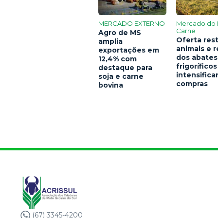
MERCADO EXTERNO
Mercado do 
Carne
Agro de MS
Oferta rest
amplia
animais e 
exportações em
dos abates
12,4% com
frigoríficos
destaque para
intensific
soja e carne
compras
bovina
(67) 3345-4200