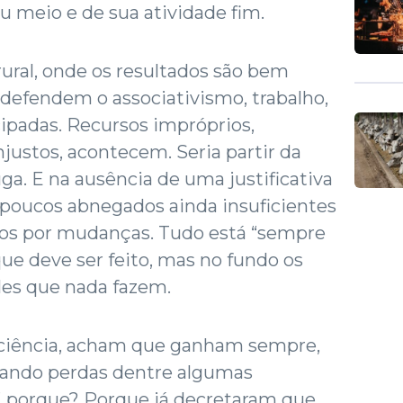
u meio e de sua atividade fim.
ural, onde os resultados são bem
e defendem o associativismo, trabalho,
ecipadas. Recursos impróprios,
njustos, acontecem. Seria partir da
a. E na ausência de uma justificativa
 poucos abnegados ainda insuficientes
os por mudanças. Tudo está “sempre
que deve ser feito, mas no fundo os
les que nada fazem.
iciência, acham que ganham sempre,
ando perdas dentre algumas
 porque? Porque já decretaram que