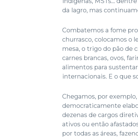
indígenas, MSTs... dentre
da Iagro, mas continuamos
Combatemos a fome produ
churrasco, colocamos o lei
mesa, o trigo do pão de c
carnes brancas, ovos, far
alimentos para sustentar
internacionais. E o que 
Chegamos, por exemplo, 
democraticamente elab
dezenas de cargos diretiv
ativos ou então afastad
por todas as áreas, faze