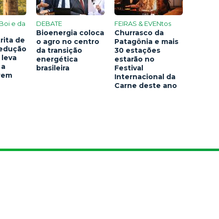
Boi e da
DEBATE
FEIRAS & EVENtos
Bioenergia coloca
Churrasco da
rita de
o agro no centro
Patagônia e mais
redução
da transição
30 estações
 leva
energética
estarão no
 a
brasileira
Festival
arem
Internacional da
Carne deste ano