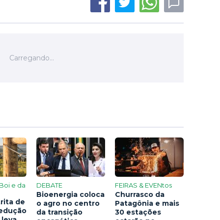
Boi e da
DEBATE
FEIRAS & EVENtos
Bioenergia coloca
Churrasco da
rita de
o agro no centro
Patagônia e mais
redução
da transição
30 estações
 leva