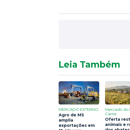
Leia Também
MERCADO EXTERNO
Mercado do 
Carne
Agro de MS
Oferta rest
amplia
animais e 
exportações em
dos abates