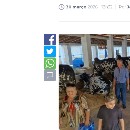
30 março
2026 - 12h32
Por
J