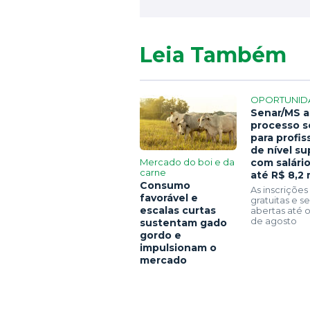
Leia Também
OPORTUNID
Senar/MS a
processo s
para profis
de nível su
Mercado do boi e da
com salári
carne
até R$ 8,2 
Consumo
As inscrições
favorável e
gratuitas e 
escalas curtas
abertas até o
de agosto
sustentam gado
gordo e
impulsionam o
mercado