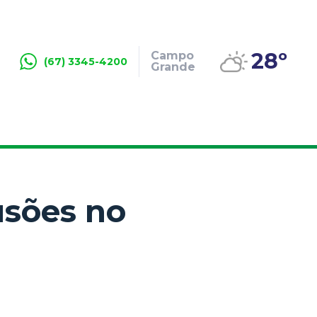
28º
Campo
(67) 3345-4200
Grande
usões no