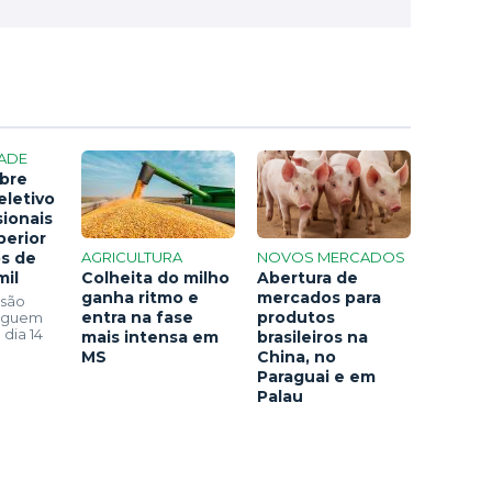
ADE
bre
eletivo
sionais
perior
os de
AGRICULTURA
NOVOS MERCADOS
mil
Colheita do milho
Abertura de
ganha ritmo e
mercados para
 são
entra na fase
produtos
seguem
 dia 14
mais intensa em
brasileiros na
MS
China, no
Paraguai e em
Palau