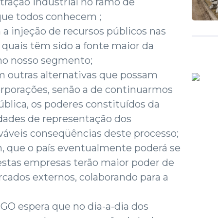
ntração industrial no ramo de
s que todos conhecem ;
a injeção de recursos públicos nas
quais têm sido a fonte maior da
 no nosso segmento;
am outras alternativas que possam
corporações, senão a de continuarmos
ública, os poderes constituídos da
dades de representação dos
ováveis conseqüências deste processo;
 que o país eventualmente poderá se
estas empresas terão maior poder de
cados externos, colaborando para a
GO espera que no dia-a-dia dos