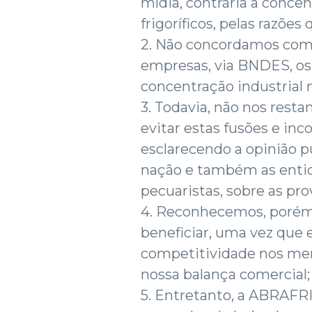
mídia, contrária a conce
frigoríficos, pelas razõe
2. Não concordamos com 
empresas, via BNDES, os 
concentração industrial
3. Todavia, não nos rest
evitar estas fusões e in
esclarecendo a opinião p
nação e também as enti
pecuaristas, sobre as pr
4. Reconhecemos, porém,
beneficiar, uma vez que 
competitividade nos mer
nossa balança comercial;
5. Entretanto, a ABRAFRI