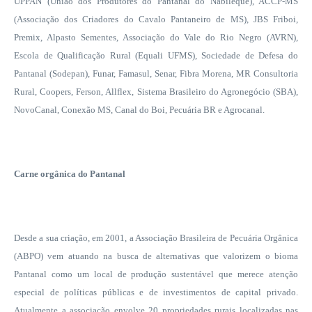
UPPAN (União dos Produtores do Pantanal do Nabileque), ACCP-MS
(Associação dos Criadores do Cavalo Pantaneiro de MS), JBS Friboi,
Premix, Alpasto Sementes, Associação do Vale do Rio Negro (AVRN),
Escola de Qualificação Rural (Equali UFMS), Sociedade de Defesa do
Pantanal (Sodepan), Funar, Famasul, Senar, Fibra Morena, MR Consultoria
Rural, Coopers, Ferson, Allflex, Sistema Brasileiro do Agronegócio (SBA),
NovoCanal, Conexão MS, Canal do Boi, Pecuária BR e Agrocanal.
Carne orgânica do Pantanal
Desde a sua criação, em
2001, a
Associação Brasileira de Pecuária Orgânica
(ABPO) vem atuando na busca de alternativas que valorizem o bioma
Pantanal como um local de produção sustentável que merece atenção
especial de políticas públicas e de investimentos de capital privado.
Atualmente a associação envolve 20 propriedades rurais localizadas nas