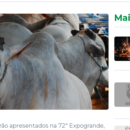
Mai
erão apresentados na 72ª Expogrande,