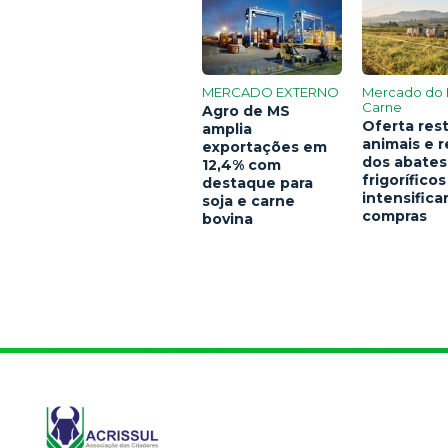
MERCADO EXTERNO
Mercado do 
Carne
Agro de MS
Oferta rest
amplia
animais e 
exportações em
dos abates
12,4% com
frigoríficos
destaque para
intensific
soja e carne
compras
bovina