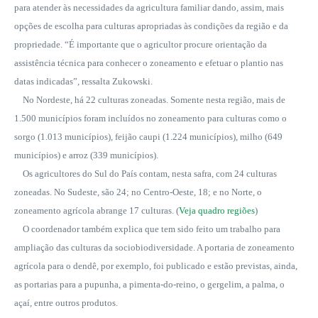
para atender às necessidades da agricultura familiar dando, assim, mais
opções de escolha para culturas apropriadas às condições da região e da
propriedade. “É importante que o agricultor procure orientação da
assistência técnica para conhecer o zoneamento e efetuar o plantio nas
datas indicadas”, ressalta Zukowski.
No Nordeste, há 22 culturas zoneadas. Somente nesta região, mais de
1.500 municípios foram incluídos no zoneamento para culturas como o
sorgo (1.013 municípios), feijão caupi (1.224 municípios), milho (649
municípios) e arroz (339 municípios).
Os agricultores do Sul do País contam, nesta safra, com 24 culturas
zoneadas. No Sudeste, são 24; no Centro-Oeste, 18; e no Norte, o
zoneamento agrícola abrange 17 culturas. (
Veja quadro regiões
)
O coordenador também explica que tem sido feito um trabalho para
ampliação das culturas da sociobiodiversidade. A portaria de zoneamento
agrícola para o dendê, por exemplo, foi publicado e estão previstas, ainda,
as portarias para a pupunha, a pimenta-do-reino, o gergelim, a palma, o
açaí, entre outros produtos.