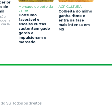
perior
os de
Mercado do boi e da
AGRICULTURA
carne
mil
Colheita do milho
Consumo
ganha ritmo e
 são
favorável e
entra na fase
seguem
escalas curtas
 dia 14
mais intensa em
sustentam gado
MS
gordo e
impulsionam o
mercado
do Sul Todos os direitos