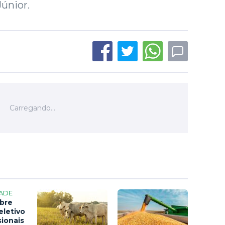
Júnior.
ADE
bre
eletivo
sionais