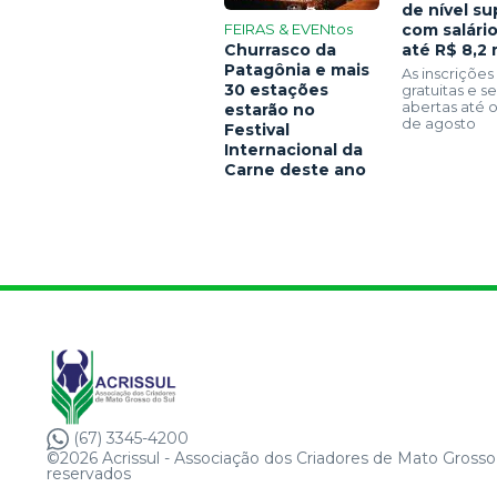
de nível su
FEIRAS & EVENtos
com salári
Churrasco da
até R$ 8,2 
Patagônia e mais
As inscrições
30 estações
gratuitas e 
abertas até o
estarão no
de agosto
Festival
Internacional da
Carne deste ano
(67) 3345-4200
©2026 Acrissul - Associação dos Criadores de Mato Grosso 
reservados