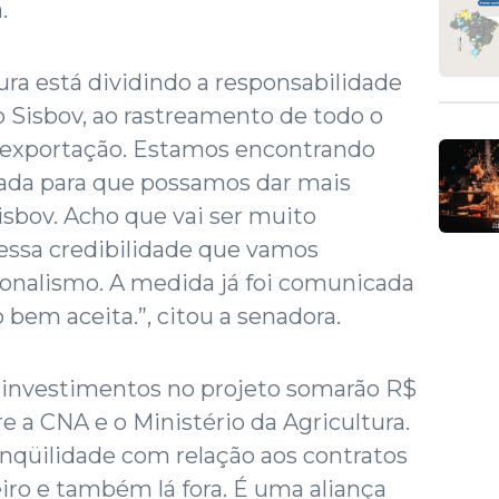
.
ura está dividindo a responsabilidade
 Sisbov, ao rastreamento de todo o
a exportação. Estamos encontrando
vada para que possamos dar mais
isbov. Acho que vai ser muito
 essa credibilidade que vamos
ionalismo. A medida já foi comunicada
 bem aceita.”, citou a senadora.
 investimentos no projeto somarão R$
re a CNA e o Ministério da Agricultura.
anqüilidade com relação aos contratos
eiro e também lá fora. É uma aliança