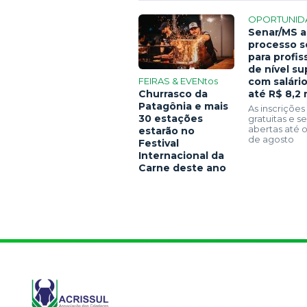
OPORTUNID
Senar/MS a
processo s
para profis
de nível su
FEIRAS & EVENtos
com salári
Churrasco da
até R$ 8,2 
Patagônia e mais
As inscrições
30 estações
gratuitas e 
abertas até o
estarão no
de agosto
Festival
Internacional da
Carne deste ano