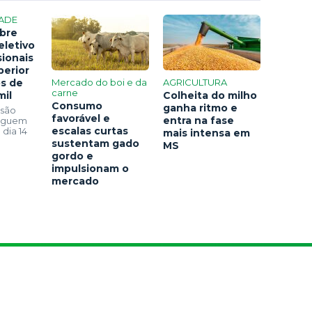
ADE
bre
eletivo
sionais
perior
os de
Mercado do boi e da
AGRICULTURA
carne
mil
Colheita do milho
Consumo
ganha ritmo e
 são
favorável e
entra na fase
seguem
escalas curtas
 dia 14
mais intensa em
sustentam gado
MS
gordo e
impulsionam o
mercado