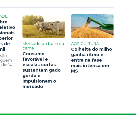
ADE
bre
eletivo
sionais
perior
os de
Mercado do boi e da
AGRICULTURA
carne
mil
Colheita do milho
Consumo
ganha ritmo e
 são
favorável e
entra na fase
seguem
escalas curtas
 dia 14
mais intensa em
sustentam gado
MS
gordo e
impulsionam o
mercado