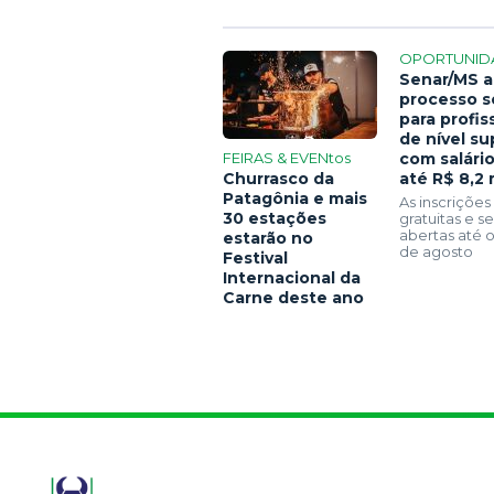
OPORTUNID
Senar/MS a
processo s
para profis
de nível su
FEIRAS & EVENtos
com salári
Churrasco da
até R$ 8,2 
Patagônia e mais
As inscrições
30 estações
gratuitas e 
abertas até o
estarão no
de agosto
Festival
Internacional da
Carne deste ano