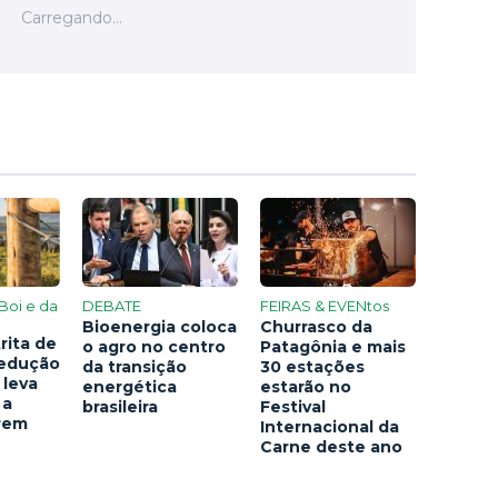
Boi e da
DEBATE
FEIRAS & EVENtos
Bioenergia coloca
Churrasco da
rita de
o agro no centro
Patagônia e mais
redução
da transição
30 estações
 leva
energética
estarão no
 a
brasileira
Festival
arem
Internacional da
Carne deste ano