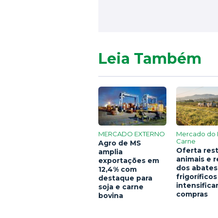
Leia Também
MERCADO EXTERNO
Mercado do 
Carne
Agro de MS
Oferta rest
amplia
animais e 
exportações em
dos abates
12,4% com
frigoríficos
destaque para
intensific
soja e carne
compras
bovina