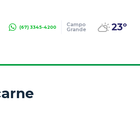
23º
Campo
(67) 3345-4200
Grande
carne