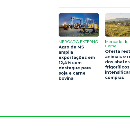
MERCADO EXTERNO
Mercado do 
Carne
Agro de MS
Oferta rest
amplia
animais e 
exportações em
dos abates
12,4% com
frigoríficos
destaque para
intensific
soja e carne
compras
bovina