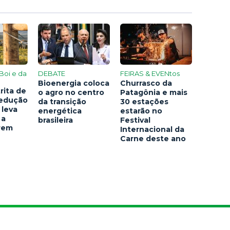
Boi e da
DEBATE
FEIRAS & EVENtos
Bioenergia coloca
Churrasco da
rita de
o agro no centro
Patagônia e mais
redução
da transição
30 estações
 leva
energética
estarão no
 a
brasileira
Festival
arem
Internacional da
Carne deste ano