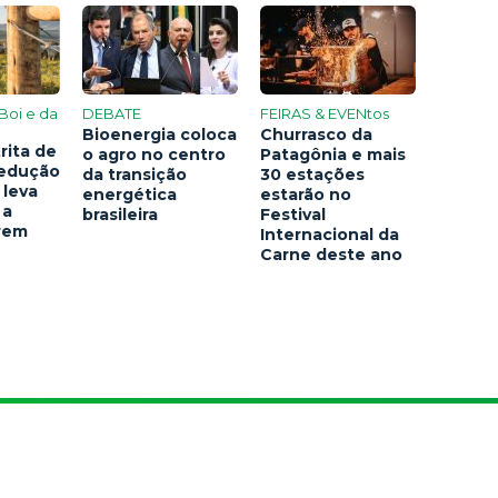
Boi e da
DEBATE
FEIRAS & EVENtos
Bioenergia coloca
Churrasco da
rita de
o agro no centro
Patagônia e mais
redução
da transição
30 estações
 leva
energética
estarão no
 a
brasileira
Festival
arem
Internacional da
Carne deste ano