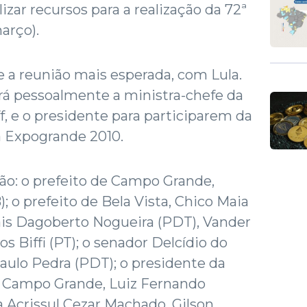
lizar recursos para a realização da 72ª
arço).
e a reunião mais esperada, com Lula.
rá pessoalmente a ministra-chefe da
f, e o presidente para participarem da
a Expogrande 2010.
o: o prefeito de Campo Grande,
 o prefeito de Bela Vista, Chico Maia
ais Dagoberto Nogueira (PDT), Vander
os Biffi (PT); o senador Delcídio do
Paulo Pedra (PDT); o presidente da
e Campo Grande, Luiz Fernando
a Acrissul Cezar Machado, Gilson