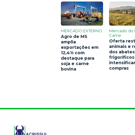
MERCADO EXTERNO
Mercado do 
Carne
Agro de MS
Oferta rest
amplia
animais e 
exportações em
dos abates
12,4% com
frigoríficos
destaque para
intensific
soja e carne
compras
bovina