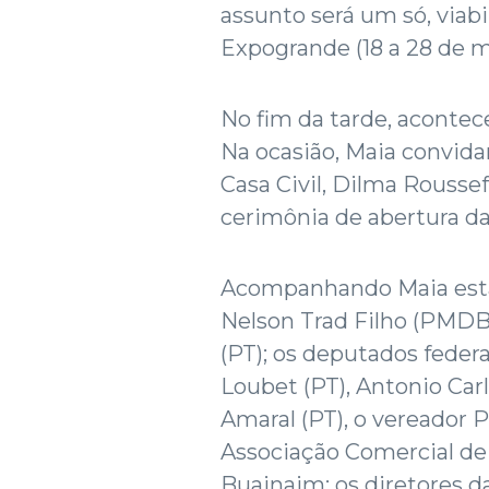
assunto será um só, viabi
Expogrande (18 a 28 de m
No fim da tarde, acontec
Na ocasião, Maia convida
Casa Civil, Dilma Roussef
cerimônia de abertura d
Acompanhando Maia estã
Nelson Trad Filho (PMDB);
(PT); os deputados feder
Loubet (PT), Antonio Carl
Amaral (PT), o vereador 
Associação Comercial d
Buainaim; os diretores d