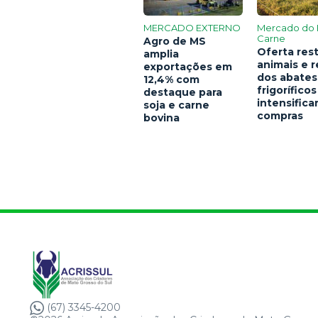
MERCADO EXTERNO
Mercado do 
Carne
Agro de MS
Oferta rest
amplia
animais e 
exportações em
dos abates
12,4% com
frigoríficos
destaque para
intensific
soja e carne
compras
bovina
(67) 3345-4200