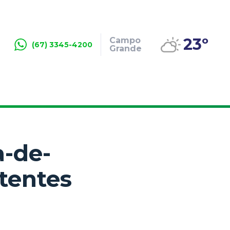
23º
Campo
(67) 3345-4200
Grande
a-de-
stentes