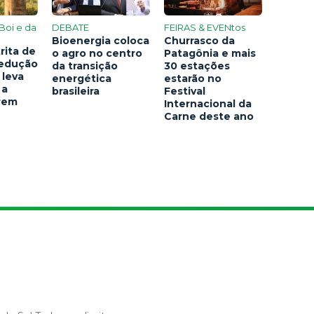
Boi e da
DEBATE
FEIRAS & EVENtos
Bioenergia coloca
Churrasco da
rita de
o agro no centro
Patagônia e mais
redução
da transição
30 estações
 leva
energética
estarão no
 a
brasileira
Festival
arem
Internacional da
Carne deste ano