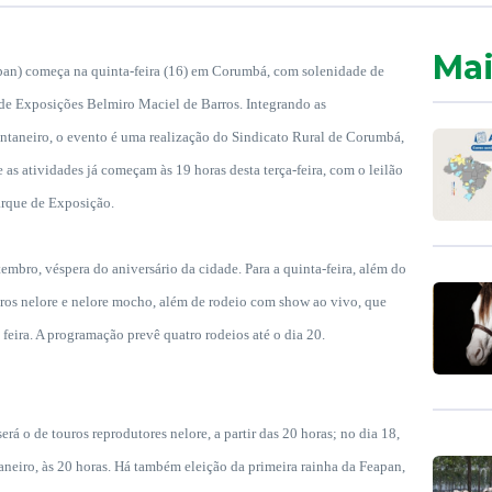
Mai
pan) começa na quinta-feira (16) em Corumbá, com solenidade de
 de Exposições Belmiro Maciel de Barros. Integrando as
taneiro, o evento é uma realização do Sindicato Rural de Corumbá,
as atividades já começam às 19 horas desta terça-feira, com o leilão
arque de Exposição.
embro, véspera do aniversário da cidade. Para a quinta-feira, além do
ouros nelore e nelore mocho, além de rodeio com show ao vivo, que
 feira. A programação prevê quatro rodeios até o dia 20.
 será o de touros reprodutores nelore, a partir das 20 horas; no dia 18,
taneiro, às 20 horas. Há também eleição da primeira rainha da Feapan,