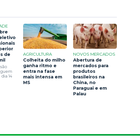
ADE
bre
eletivo
sionais
perior
os de
AGRICULTURA
NOVOS MERCADOS
mil
Colheita do milho
Abertura de
ganha ritmo e
mercados para
 são
entra na fase
produtos
seguem
 dia 14
mais intensa em
brasileiros na
MS
China, no
Paraguai e em
Palau