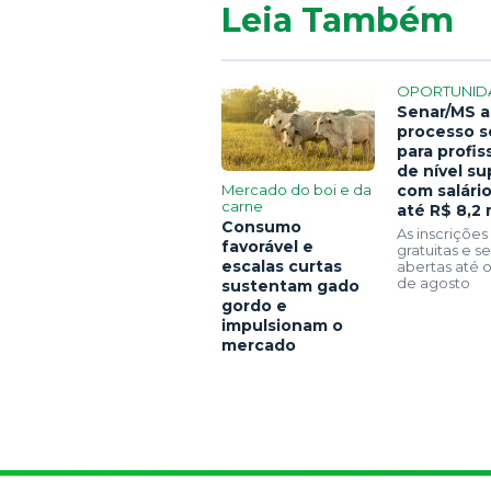
Leia Também
OPORTUNID
Senar/MS a
processo s
para profis
de nível su
Mercado do boi e da
com salári
carne
até R$ 8,2 
Consumo
As inscrições
favorável e
gratuitas e 
escalas curtas
abertas até o
de agosto
sustentam gado
gordo e
impulsionam o
mercado