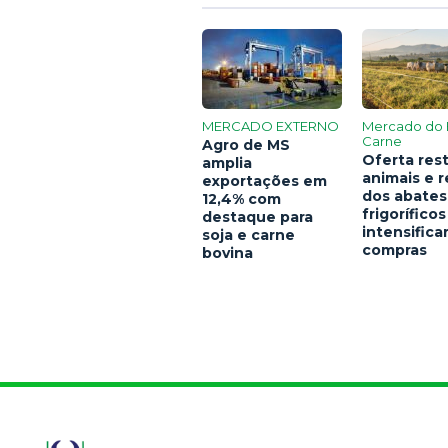
MERCADO EXTERNO
Mercado do 
Carne
Agro de MS
Oferta rest
amplia
animais e 
exportações em
dos abates
12,4% com
frigoríficos
destaque para
intensific
soja e carne
compras
bovina