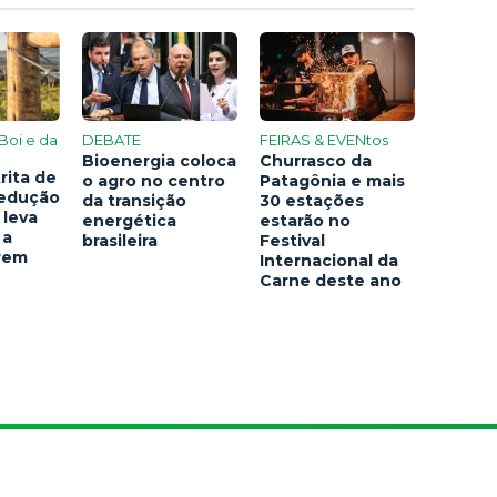
Boi e da
DEBATE
FEIRAS & EVENtos
Bioenergia coloca
Churrasco da
rita de
o agro no centro
Patagônia e mais
redução
da transição
30 estações
 leva
energética
estarão no
 a
brasileira
Festival
arem
Internacional da
Carne deste ano