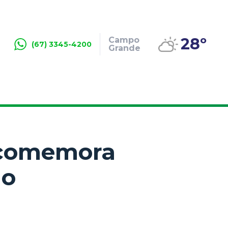
28º
Campo
(67) 3345-4200
Grande
 comemora
do