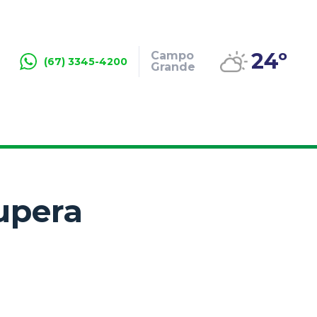
24º
Campo
(67) 3345-4200
Grande
supera