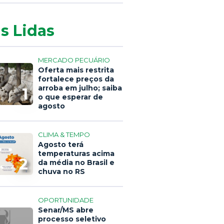
s Lidas
MERCADO PECUÁRIO
Oferta mais restrita
fortalece preços da
arroba em julho; saiba
1
o que esperar de
agosto
CLIMA & TEMPO
Agosto terá
temperaturas acima
2
da média no Brasil e
chuva no RS
OPORTUNIDADE
Senar/MS abre
processo seletivo