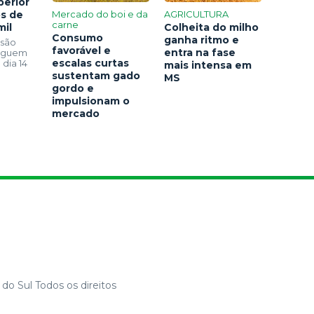
perior
os de
Mercado do boi e da
AGRICULTURA
carne
mil
Colheita do milho
Consumo
ganha ritmo e
 são
favorável e
entra na fase
seguem
escalas curtas
 dia 14
mais intensa em
sustentam gado
MS
gordo e
impulsionam o
mercado
do Sul Todos os direitos