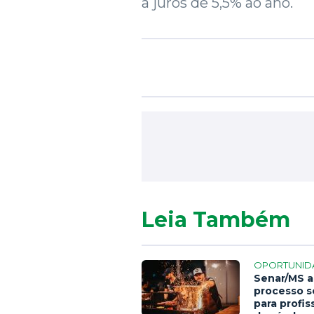
a juros de 5,5% ao ano.
Leia Também
OPORTUNID
Senar/MS a
processo s
para profis