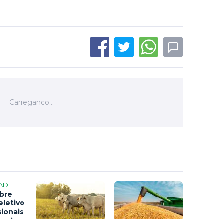
ADE
bre
eletivo
sionais