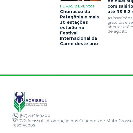
de nível su
FEIRAS & EVENtos
com salári
Churrasco da
até R$ 8,2 
Patagônia e mais
As inscrições
30 estações
gratuitas e 
abertas até o
estarão no
de agosto
Festival
Internacional da
Carne deste ano
(67) 3345-4200
©2026 Acrissul - Associação dos Criadores de Mato Grosso 
reservados