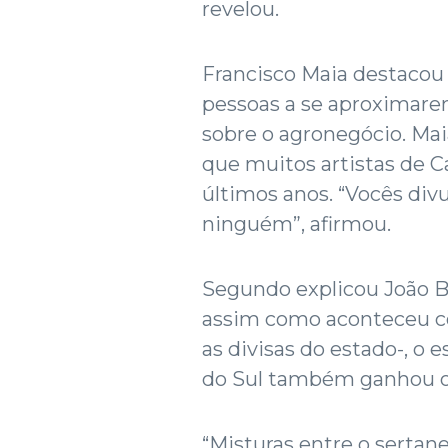
revelou.
Francisco Maia destacou
pessoas a se aproximare
sobre o agronegócio. Mai
que muitos artistas de
últimos anos. “Vocês div
ninguém”, afirmou.
Segundo explicou João Bo
assim como aconteceu co
as divisas do estado-, o
do Sul também ganhou o 
“Misturas entre o sertane