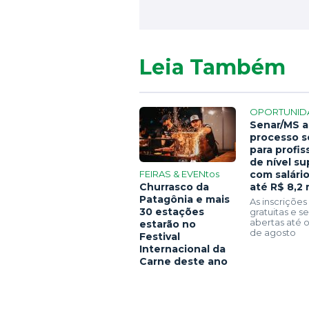
Leia Também
OPORTUNID
Senar/MS a
processo s
para profis
de nível su
FEIRAS & EVENtos
com salári
Churrasco da
até R$ 8,2 
Patagônia e mais
As inscrições
30 estações
gratuitas e 
abertas até o
estarão no
de agosto
Festival
Internacional da
Carne deste ano