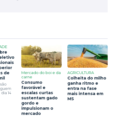
ADE
bre
eletivo
sionais
perior
os de
Mercado do boi e da
AGRICULTURA
carne
mil
Colheita do milho
Consumo
ganha ritmo e
 são
favorável e
entra na fase
seguem
escalas curtas
 dia 14
mais intensa em
sustentam gado
MS
gordo e
impulsionam o
mercado