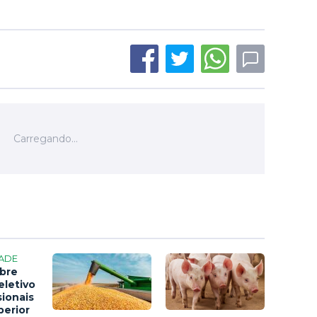
ADE
bre
eletivo
sionais
perior