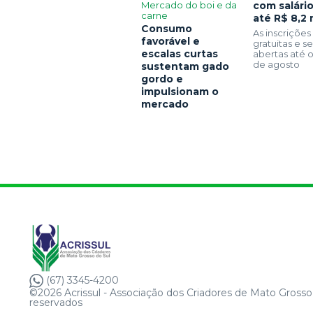
Mercado do boi e da
com salári
carne
até R$ 8,2 
Consumo
As inscrições
favorável e
gratuitas e 
escalas curtas
abertas até o
de agosto
sustentam gado
gordo e
impulsionam o
mercado
(67) 3345-4200
©2026 Acrissul - Associação dos Criadores de Mato Grosso 
reservados