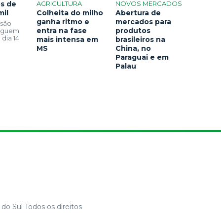
os de
AGRICULTURA
NOVOS MERCADOS
mil
Colheita do milho
Abertura de
ganha ritmo e
mercados para
 são
entra na fase
produtos
seguem
 dia 14
mais intensa em
brasileiros na
MS
China, no
Paraguai e em
Palau
do Sul Todos os direitos