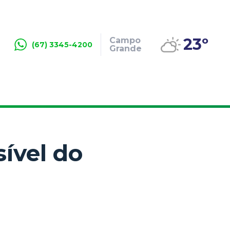
23º
Campo
(67) 3345-4200
Grande
ível do