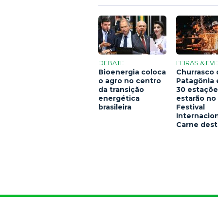
DEBATE
FEIRAS & EV
Bioenergia coloca
Churrasco 
o agro no centro
Patagônia 
da transição
30 estaçõe
energética
estarão no
brasileira
Festival
Internacion
Carne dest