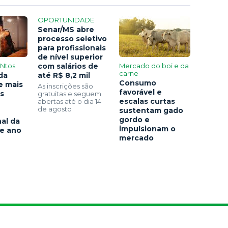
OPORTUNIDADE
Senar/MS abre
processo seletivo
para profissionais
de nível superior
ENtos
com salários de
Mercado do boi e da
carne
da
até R$ 8,2 mil
Consumo
e mais
As inscrições são
favorável e
s
gratuitas e seguem
escalas curtas
abertas até o dia 14
de agosto
sustentam gado
gordo e
al da
impulsionam o
e ano
mercado