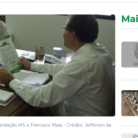
Mai
undação MS e Francisco Maia. -
Crédito: Jefferson da