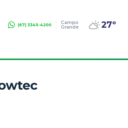
27º
Campo
(67) 3345-4200
Grande
howtec