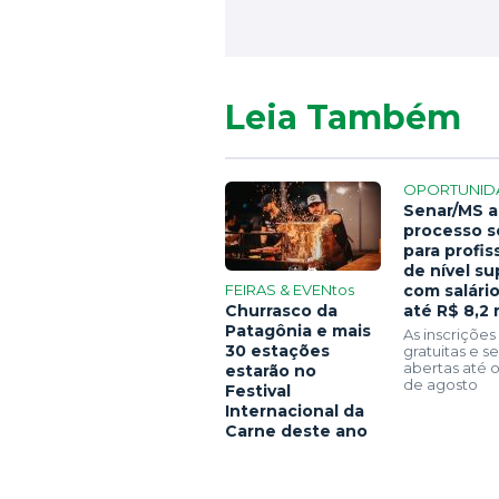
Leia Também
OPORTUNID
Senar/MS a
processo s
para profis
de nível su
FEIRAS & EVENtos
com salári
Churrasco da
até R$ 8,2 
Patagônia e mais
As inscrições
30 estações
gratuitas e 
abertas até o
estarão no
de agosto
Festival
Internacional da
Carne deste ano