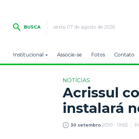
sexta, 07 de agosto de 2026
BUSCA
Institucional
Associe-se
Fotos
Contato
NOTÍCIAS
Acrissul c
instalará 
30 setembro
2010 - 11h53
P