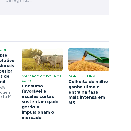
ADE
bre
eletivo
sionais
perior
os de
Mercado do boi e da
AGRICULTURA
carne
mil
Colheita do milho
Consumo
ganha ritmo e
 são
favorável e
entra na fase
seguem
escalas curtas
 dia 14
mais intensa em
sustentam gado
MS
gordo e
impulsionam o
mercado